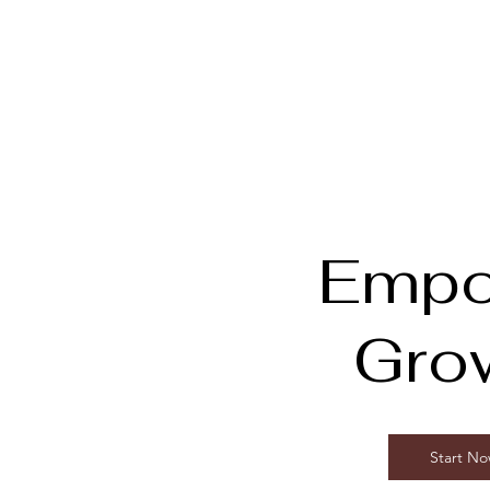
Empo
Gro
Start N