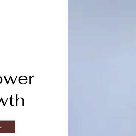
wer
wth
ow